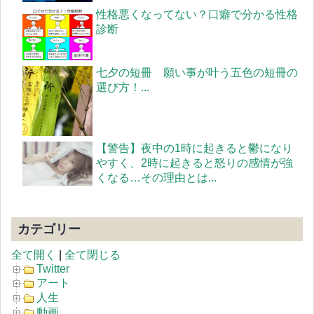
性格悪くなってない？口癖で分かる性格
診断
七夕の短冊 願い事が叶う五色の短冊の
選び方！...
【警告】夜中の1時に起きると鬱になり
やすく、2時に起きると怒りの感情が強
くなる…その理由とは...
カテゴリー
全て開く
|
全て閉じる
Twitter
アート
人生
動画