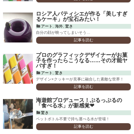
ロシア人パティシエが作る「美しすぎ
るケーキ」が宝石みたい！
アート
,
海外
,
驚き
自分の顔が映ってしまいそう…
記事を読む
プロのグラフィックデザイナーがお菓
子を作ったらこうなる……その才能ヤ
バすぎ！
アート
,
驚き
デザイン×クッキーが見事に融合した素敵な世界！
記事を読む
海遊館プロデュース！ぷるっぷるの
「食べる水」が新感覚❤
驚き
ペットボトル不要で持ち運べる水が登場！
記事を読む