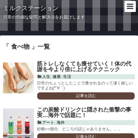
ミルクステーション
日常の些細な疑問と解決法をお届けします
「 食べ物 」一覧
筋トレしなくても痩せていく！体の代
謝を今より倍に上げるテクニック
人生
,
健康
,
生活
日常のちょっとしたことで痩せれるのって凄く嬉しい
ですよね(*´∀｀)
記事を読む
この炭酸ドリンクに隠された衝撃の事
実…海外で話題に！
アート
,
海外
砂糖○○個分、どころの話じゃありません。。。
記事を読む