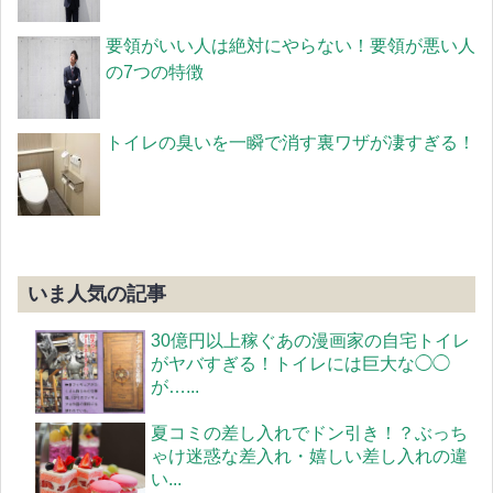
要領がいい人は絶対にやらない！要領が悪い人
の7つの特徴
トイレの臭いを一瞬で消す裏ワザが凄すぎる！
いま人気の記事
30億円以上稼ぐあの漫画家の自宅トイレ
がヤバすぎる！トイレには巨大な◯◯
が…...
夏コミの差し入れでドン引き！？ぶっち
ゃけ迷惑な差入れ・嬉しい差し入れの違
い...