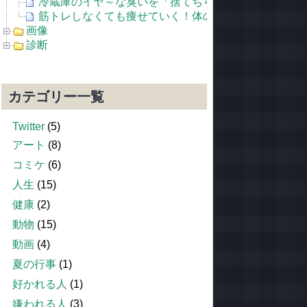
冷蔵庫のイヤ～な臭いを「捨てちゃうゴミ」で解消す
筋トレしなくても痩せていく！体の代謝を今より倍に
画像
診断
カテゴリー一覧
Twitter
(5)
アート
(8)
コミケ
(6)
人生
(15)
健康
(2)
動物
(15)
動画
(4)
夏の行事
(1)
好かれる人
(1)
嫌われる人
(3)