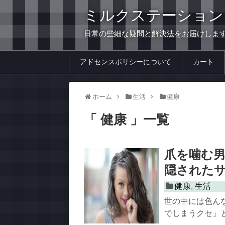
ミルクステーション
日常の些細な疑問と解決法をお届けしま
アドセンスポリシーについて
カート
ホーム
生活
健康
「 健康 」一覧
爪を噛む
隠された
健康
,
生活
世の中には色ん
でしまうクセ」と