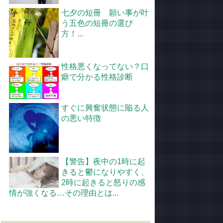
七夕の短冊 願い事が叶
う五色の短冊の選び
方！...
性格悪くなってない？口
癖で分かる性格診断
すぐに興奮状態に陥る人
の悪い特徴
【警告】夜中の1時に起
きると鬱になりやすく、
2時に起きると怒りの感
情が強くなる…その理由とは...