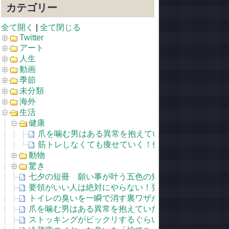
カテゴリー
全て開く
|
全て閉じる
Twitter
アート
人生
動画
季節
未分類
海外
生活
健康
爪を噛む男はある異常を抱えていた！手の癖に隠さ
筋トレしなくても痩せていく！体の代謝を今より倍
動物
驚き
七夕の短冊 願い事が叶う五色の短冊の選び方！
要領がいい人は絶対にやらない！要領が悪い人の7つ
トイレの臭いを一瞬で消す裏ワザが凄すぎる！
爪を噛む男はある異常を抱えていた！手の癖に隠され
ストッキングがビックリするぐらい伝線しにくくなる