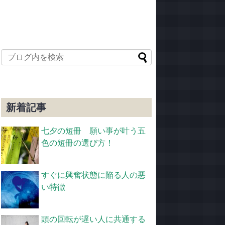
新着記事
七夕の短冊 願い事が叶う五
色の短冊の選び方！
すぐに興奮状態に陥る人の悪
い特徴
頭の回転が遅い人に共通する