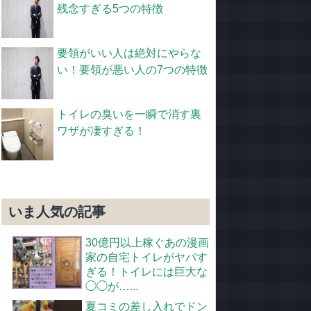
残念すぎる5つの特徴
要領がいい人は絶対にやらな
い！要領が悪い人の7つの特徴
トイレの臭いを一瞬で消す裏
ワザが凄すぎる！
いま人気の記事
30億円以上稼ぐあの漫画
家の自宅トイレがヤバす
ぎる！トイレには巨大な
◯◯が…...
夏コミの差し入れでドン