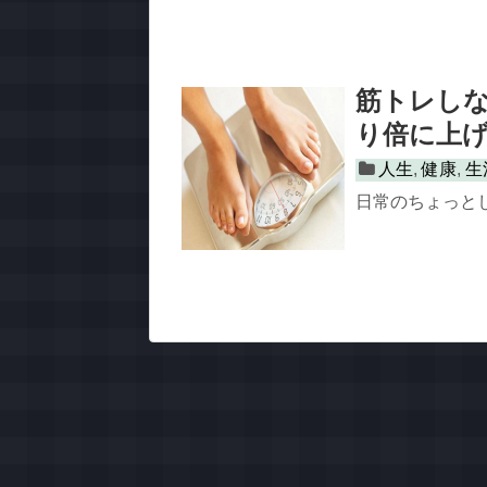
筋トレし
り倍に上
人生
,
健康
,
生
日常のちょっとし