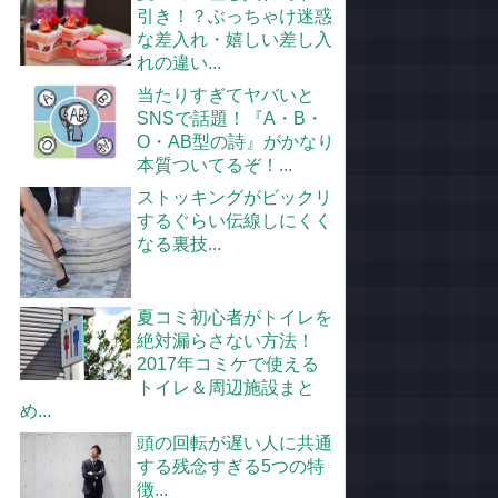
引き！？ぶっちゃけ迷惑
な差入れ・嬉しい差し入
れの違い...
当たりすぎてヤバいと
SNSで話題！『A・B・
O・AB型の詩』がかなり
本質ついてるぞ！...
ストッキングがビックリ
するぐらい伝線しにくく
なる裏技...
夏コミ初心者がトイレを
絶対漏らさない方法！
2017年コミケで使える
トイレ＆周辺施設まと
め...
頭の回転が遅い人に共通
する残念すぎる5つの特
徴...