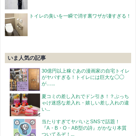
トイレの臭いを一瞬で消す裏ワザが凄すぎる！
いま人気の記事
30億円以上稼ぐあの漫画家の自宅トイレ
がヤバすぎる！トイレには巨大な◯◯
が…...
夏コミの差し入れでドン引き！？ぶっち
ゃけ迷惑な差入れ・嬉しい差し入れの違
い...
当たりすぎてヤバいとSNSで話題！
『A・B・O・AB型の詩』がかなり本質
ついてるぞ！...