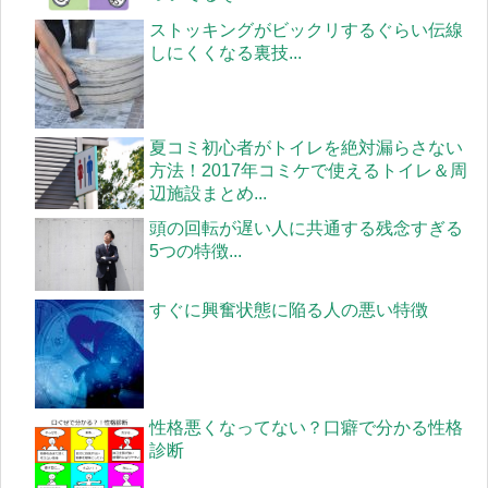
ストッキングがビックリするぐらい伝線
しにくくなる裏技...
夏コミ初心者がトイレを絶対漏らさない
方法！2017年コミケで使えるトイレ＆周
辺施設まとめ...
頭の回転が遅い人に共通する残念すぎる
5つの特徴...
すぐに興奮状態に陥る人の悪い特徴
性格悪くなってない？口癖で分かる性格
診断