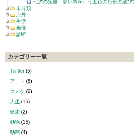
七夕の短冊 願い事が叶う五色の短冊の選び方
未分類
海外
生活
画像
診断
カテゴリー一覧
Twitter
(5)
アート
(8)
コミケ
(6)
人生
(15)
健康
(2)
動物
(15)
動画
(4)