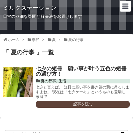
ミルクステーション
日常の些細な疑問と解決法をお届けします
ホーム
季節
夏
夏の行事
「 夏の行事 」一覧
七夕の短冊 願い事が叶う五色の短冊
の選び方！
夏の行事
,
生活
七夕と言えば、 短冊に願い事を書き笹の葉に吊るしま
すよね。 現在は「七夕ケーキ」というものも登場し
家庭で...
記事を読む