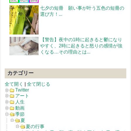
七夕の短冊 願い事が叶う五色の短冊の
選び方！...
【警告】夜中の1時に起きると鬱になり
やすく、2時に起きると怒りの感情が強
くなる…その理由とは...
カテゴリー
全て開く
|
全て閉じる
Twitter
アート
人生
動画
季節
夏
夏の行事