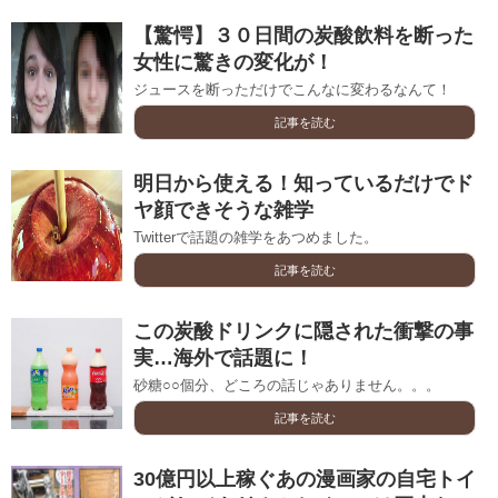
【驚愕】３０日間の炭酸飲料を断った
女性に驚きの変化が！
ジュースを断っただけでこんなに変わるなんて！
記事を読む
明日から使える！知っているだけでド
ヤ顔できそうな雑学
Twitterで話題の雑学をあつめました。
記事を読む
この炭酸ドリンクに隠された衝撃の事
実…海外で話題に！
砂糖○○個分、どころの話じゃありません。。。
記事を読む
30億円以上稼ぐあの漫画家の自宅トイ