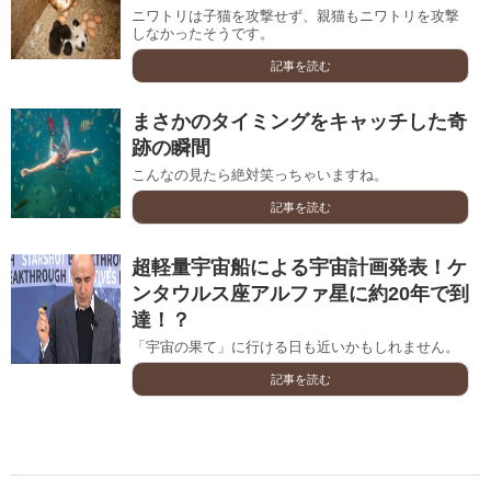
ニワトリは子猫を攻撃せず、親猫もニワトリを攻撃
しなかったそうです。
記事を読む
まさかのタイミングをキャッチした奇
跡の瞬間
こんなの見たら絶対笑っちゃいますね。
記事を読む
超軽量宇宙船による宇宙計画発表！ケ
ンタウルス座アルファ星に約20年で到
達！？
「宇宙の果て」に行ける日も近いかもしれません。
記事を読む