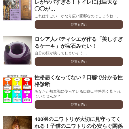
レがヤバすぎる！トイレには巨大な
◯◯が…
これはすごい…かなり広い豪邸なのでしょうね・。
記事を読む
ロシア人パティシエが作る「美しすぎ
るケーキ」が宝石みたい！
自分の顔が映ってしまいそう…
記事を読む
性格悪くなってない？口癖で分かる性
格診断
あなたが無意識に使っている口癖…性格悪く見られ
ていませんか？
記事を読む
400羽のニワトリが大切に見守ってく
れる！子猫のニワトリの心安らぐ関係