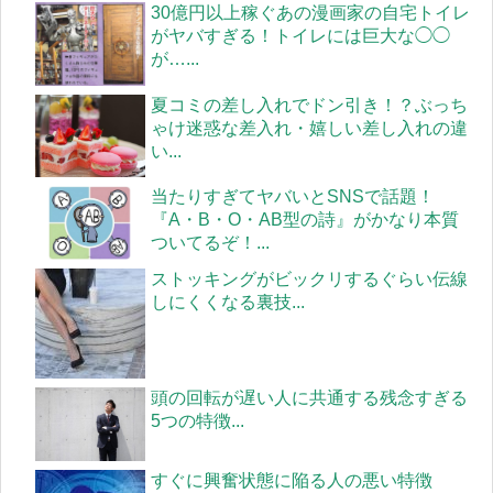
30億円以上稼ぐあの漫画家の自宅トイレ
がヤバすぎる！トイレには巨大な◯◯
が…...
夏コミの差し入れでドン引き！？ぶっち
ゃけ迷惑な差入れ・嬉しい差し入れの違
い...
当たりすぎてヤバいとSNSで話題！
『A・B・O・AB型の詩』がかなり本質
ついてるぞ！...
ストッキングがビックリするぐらい伝線
しにくくなる裏技...
頭の回転が遅い人に共通する残念すぎる
5つの特徴...
すぐに興奮状態に陥る人の悪い特徴