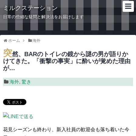
ミルクステーション
日常の些細な疑問と解決法をお届けします
ホーム
海外
突
然、BARのトイレの鏡から謎の男が語りか
けてきた。「衝撃の事実」に酔いが覚めた理由
が…
海外
,
驚き
花見シーズンも終わり、新入社員の歓迎会も落ち着いた今