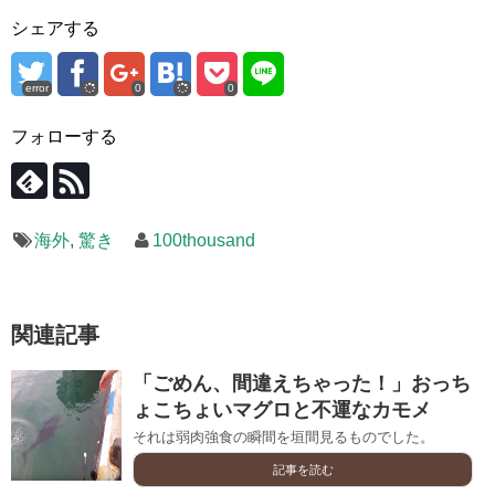
シェアする
error
0
0
フォローする
海外
,
驚き
100thousand
関連記事
「ごめん、間違えちゃった！」おっち
ょこちょいマグロと不運なカモメ
それは弱肉強食の瞬間を垣間見るものでした。
記事を読む