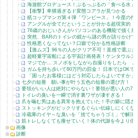
海遊館プロデュース！ぷるっぷるの「食べる水」
【衝撃】卑猥過ぎるド変態コアラが見つかる
紙コップマンガ第４弾「ワンピース」！今度の作品
アングルが全てだということが分かる超現実的（sur
76歳のおじいさんがパソコンのある機能で描く風
突然、BARのトイレの鏡から謎の男が語りかけ
性格悪くなってない？口癖で分かる性格診断
【激ムズ】96％の人がクリア不可！直感で選ぶカラ
超軽量宇宙船による宇宙計画発表！ケンタウルス座
マジでか… スノボをしながら自撮りをしたら 
ガムを持ち歩いて80万円の罰金！ 日本ではOKで
「困ったお客様にはどう対応したらよいですか」 有
七夕の短冊 願い事が叶う五色の短冊の選び方！
要領がいい人は絶対にやらない！要領が悪い人の7つ
トイレの臭いを一瞬で消す裏ワザが凄すぎる！
爪を噛む男はある異常を抱えていた！手の癖に隠さ
ストッキングがビックリするぐらい伝線しにくくな
冷蔵庫のイヤ～な臭いを「捨てちゃうゴミ」で解消
筋トレしなくても痩せていく！体の代謝を今より倍
画像
診断