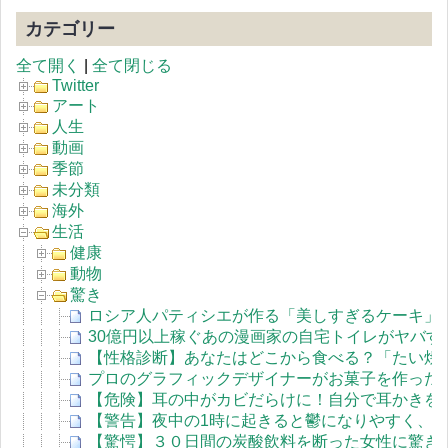
カテゴリー
全て開く
|
全て閉じる
Twitter
アート
人生
動画
季節
未分類
海外
生活
健康
動物
驚き
ロシア人パティシエが作る「美しすぎるケーキ」
30億円以上稼ぐあの漫画家の自宅トイレがヤバす
【性格診断】あなたはどこから食べる？「たい焼
プロのグラフィックデザイナーがお菓子を作った
【危険】耳の中がカビだらけに！自分で耳かきを
【警告】夜中の1時に起きると鬱になりやすく、
【驚愕】３０日間の炭酸飲料を断った女性に驚き