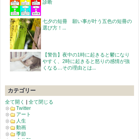
診断
七夕の短冊 願い事が叶う五色の短冊の
選び方！...
【警告】夜中の1時に起きると鬱になり
やすく、2時に起きると怒りの感情が強
くなる…その理由とは...
カテゴリー
全て開く
|
全て閉じる
Twitter
アート
人生
動画
季節