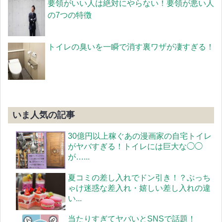
要領がいい人は絶対にやらない！要領が悪い人
の7つの特徴
トイレの臭いを一瞬で消す裏ワザが凄すぎる！
いま人気の記事
30億円以上稼ぐあの漫画家の自宅トイレ
がヤバすぎる！トイレには巨大な◯◯
が…...
夏コミの差し入れでドン引き！？ぶっち
ゃけ迷惑な差入れ・嬉しい差し入れの違
い...
当たりすぎてヤバいとSNSで話題！