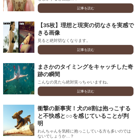
記事を読む
【35枚】理想と現実の切なさを実感で
きる画像
見ると絶対切なくなります。
記事を読む
まさかのタイミングをキャッチした奇
跡の瞬間
こんなの見たら絶対笑っちゃいますね。
記事を読む
衝撃の新事実！犬の8割は抱っこする
と不快感と○○を感じていることが判
明
わんちゃんを気軽に抱っこしている方も多いのでは
ないでしょうか…？