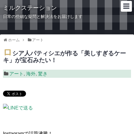
ミルクステーション
日常の些細な疑問と解決法をお届けします
ホーム
アート
ロ
シア人パティシエが作る「美しすぎるケー
キ」が宝石みたい！
アート
,
海外
,
驚き
Instagramで話題沸騰！