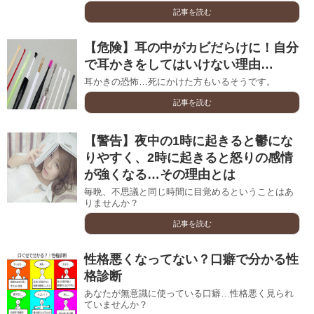
記事を読む
【危険】耳の中がカビだらけに！自分
で耳かきをしてはいけない理由…
耳かきの恐怖…死にかけた方もいるそうです。
記事を読む
【警告】夜中の1時に起きると鬱にな
りやすく、2時に起きると怒りの感情
が強くなる…その理由とは
毎晩、不思議と同じ時間に目覚めるということはあ
りませんか？
記事を読む
性格悪くなってない？口癖で分かる性
格診断
あなたが無意識に使っている口癖…性格悪く見られ
ていませんか？