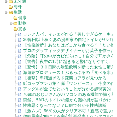
未分類
海外
生活
健康
動物
驚き
ロシア人パティシエが作る「美しすぎるケーキ」
30億円以上稼ぐあの漫画家の自宅トイレがヤバす
【性格診断】あなたはどこから食べる？「たい焼
プロのグラフィックデザイナーがお菓子を作った
【危険】耳の中がカビだらけに！自分で耳かきを
【警告】夜中の1時に起きると鬱になりやすく、
【驚愕】３０日間の炭酸飲料を断った女性に驚き
海遊館プロデュース！ぷるっぷるの「食べる水」
【衝撃】卑猥過ぎるド変態コアラが見つかる
紙コップマンガ第４弾「ワンピース」！今度の作品
アングルが全てだということが分かる超現実的（sur
76歳のおじいさんがパソコンのある機能で描く風
突然、BARのトイレの鏡から謎の男が語りかけ
性格悪くなってない？口癖で分かる性格診断
【激ムズ】96％の人がクリア不可！直感で選ぶカラ
超軽量宇宙船による宇宙計画発表！ケンタウルス座