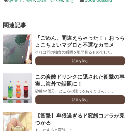
お菓子
,
海外
,
話題
,
食べ物
,
驚き
100thousand
関連記事
「ごめん、間違えちゃった！」おっち
ょこちょいマグロと不運なカモメ
それは弱肉強食の瞬間を垣間見るものでした。
記事を読む
この炭酸ドリンクに隠された衝撃の事
実…海外で話題に！
砂糖○○個分、どころの話じゃありません。。。
記事を読む
【衝撃】卑猥過ぎるド変態コアラが見
つかる
もしかすると変態…？