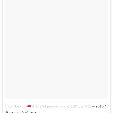
–
Olga Noskova
さん(@olganoskovaa)が投稿した写真
2016 4