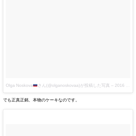
Olga Noskova
さん(@olganoskovaa)が投稿した写真
–
2016 4月 27 9:57午前 PDT
でも正真正銘、本物のケーキなのです。