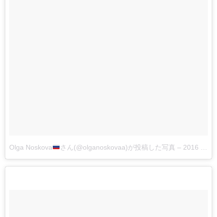
Olga Noskova
さん(@olganoskovaa)が投稿した写真
–
2016 3月 28 8:07午後 PDT