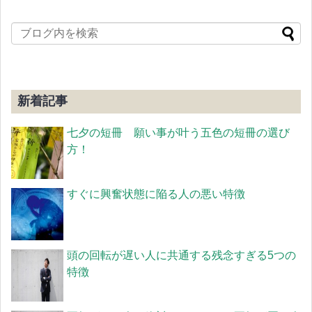
新着記事
七夕の短冊 願い事が叶う五色の短冊の選び
方！
すぐに興奮状態に陥る人の悪い特徴
頭の回転が遅い人に共通する残念すぎる5つの
特徴