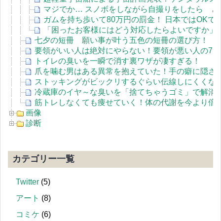
マジでか… スノボをしながら自撮りをしたら 
ガムを持ち歩いて80万円の罰金！ 日本ではOKで
「困ったお客様にはどう対応したらよいですか」 有
七夕の短冊 願い事が叶う五色の短冊の選び方！
要領がいい人は絶対にやらない！要領が悪い人の7つ
トイレの臭いを一瞬で消す裏ワザが凄すぎる！
爪を噛む男はある異常を抱えていた！手の癖に隠さ
ストッキングがビックリするぐらい伝線しにくくな
冷蔵庫のイヤ～な臭いを「捨てちゃうゴミ」で解消
筋トレしなくても痩せていく！体の代謝を今より倍
画像
診断
カテゴリー一覧
Twitter
(5)
アート
(8)
コミケ
(6)